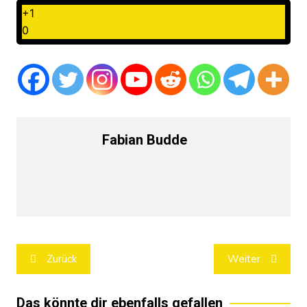
+1
0
Fabian Budde
Beitragsnavigation
Zurück
Weiter
Das könnte dir ebenfalls gefallen