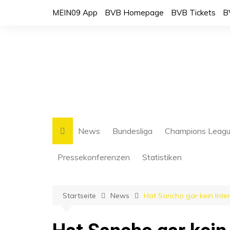
Zum
MEIN09 App
BVB Homepage
BVB Tickets
B
Inhalt
springen
News
Bundesliga
Champions Leag
Pressekonferenzen
Statistiken
Bundesliga Tabelle
Startseite
News
Hat Sancho gar kein Inte
BVB Spielplan
Spielerstatistiken