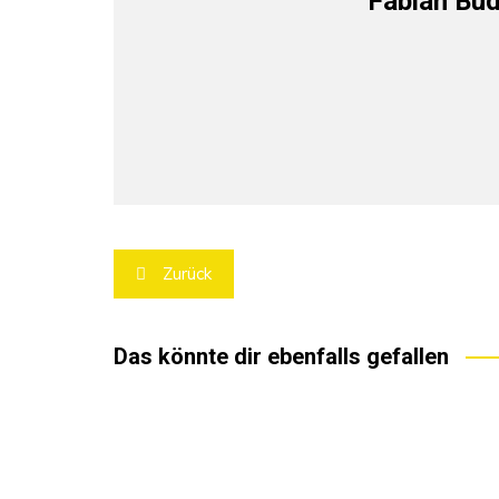
Fabian Bu
Beitragsnavigation
Zurück
Das könnte dir ebenfalls gefallen