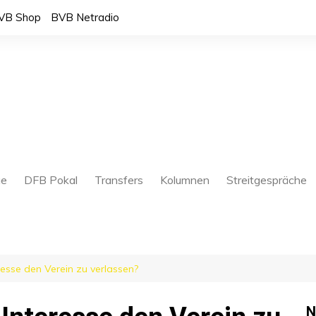
VB Shop
BVB Netradio
ue
DFB Pokal
Transfers
Kolumnen
Streitgespräche
resse den Verein zu verlassen?
Bundesliga
N