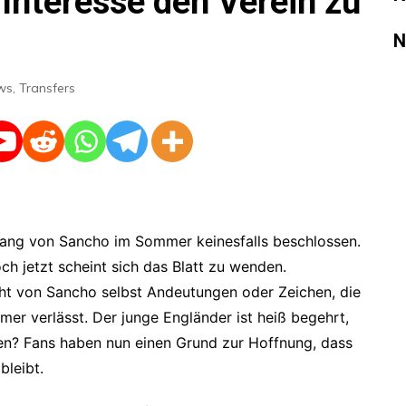
 Interesse den Verein zu
Champions League
DFB Pokal
N
ws
,
Transfers
bgang von Sancho im Sommer keinesfalls beschlossen.
ch jetzt scheint sich das Blatt zu wenden.
icht von Sancho selbst Andeutungen oder Zeichen, die
r verlässt. Der junge Engländer ist heiß begehrt,
en? Fans haben nun einen Grund zur Hoffnung, dass
bleibt.