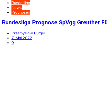
Bundesliga
News
Prognosen
Bundesliga Prognose SpVgg Greuther Fü
Przemyslaw Bürger
7. Mai 2022
0