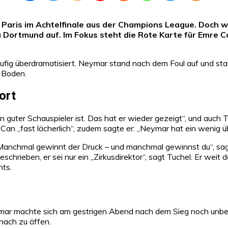
Paris im Achtelfinale aus der Champions League. Doch 
a Dortmund auf. Im Fokus steht die Rote Karte für Emre
häufig überdramatisiert. Neymar stand nach dem Foul auf und st
u Boden.
ort
 guter Schauspieler ist. Das hat er wieder gezeigt“, und auch 
 Can „fast lächerlich“, zudem sagte er: „Neymar hat ein wenig ü
 Manchmal gewinnt der Druck – und manchmal gewinnst du“, sag
schrieben, er sei nur ein „Zirkusdirektor“, sagt Tuchel. Er weit
hts.
mar machte sich am gestrigen Abend nach dem Sieg noch unbeli
nach zu äffen.