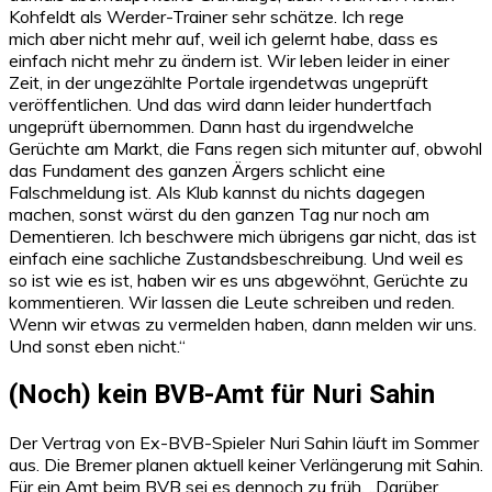
Kohfeldt als Werder-Trainer sehr schätze. Ich rege
mich aber nicht mehr auf, weil ich gelernt habe, dass es
einfach nicht mehr zu ändern ist. Wir leben leider in einer
Zeit, in der ungezählte Portale irgendetwas ungeprüft
veröffentlichen. Und das wird dann leider hundertfach
ungeprüft übernommen. Dann hast du irgendwelche
Gerüchte am Markt, die Fans regen sich mitunter auf, obwohl
das Fundament des ganzen Ärgers schlicht eine
Falschmeldung ist. Als Klub kannst du nichts dagegen
machen, sonst wärst du den ganzen Tag nur noch am
Dementieren. Ich beschwere mich übrigens gar nicht, das ist
einfach eine sachliche Zustandsbeschreibung. Und weil es
so ist wie es ist, haben wir es uns abgewöhnt, Gerüchte zu
kommentieren. Wir lassen die Leute schreiben und reden.
Wenn wir etwas zu vermelden haben, dann melden wir uns.
Und sonst eben nicht.“
(Noch) kein BVB-Amt für Nuri Sahin
Der Vertrag von Ex-BVB-Spieler Nuri Sahin läuft im Sommer
aus. Die Bremer planen aktuell keiner Verlängerung mit Sahin.
Für ein Amt beim BVB sei es dennoch zu früh. „Darüber