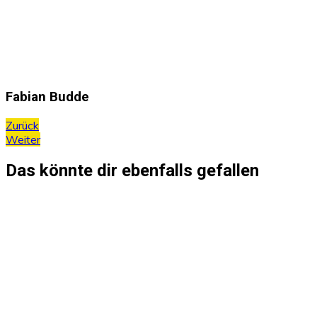
Fabian Budde
Beitragsnavigation
Zurück
Weiter
Das könnte dir ebenfalls gefallen