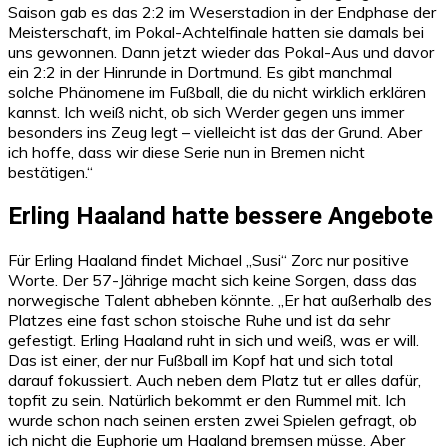
Saison gab es das 2:2 im Weserstadion in der Endphase der
Meisterschaft, im Pokal-Achtelfinale hatten sie damals bei
uns gewonnen. Dann jetzt wieder das Pokal-Aus und davor
ein 2:2 in der Hinrunde in Dortmund. Es gibt manchmal
solche Phänomene im Fußball, die du nicht wirklich erklären
kannst. Ich weiß nicht, ob sich Werder gegen uns immer
besonders ins Zeug legt – vielleicht ist das der Grund. Aber
ich hoffe, dass wir diese Serie nun in Bremen nicht
bestätigen.“
Erling Haaland hatte bessere Angebote
Für Erling Haaland findet Michael „Susi“ Zorc nur positive
Worte. Der 57-Jährige macht sich keine Sorgen, dass das
norwegische Talent abheben könnte. „Er hat außerhalb des
Platzes eine fast schon stoische Ruhe und ist da sehr
gefestigt. Erling Haaland ruht in sich und weiß, was er will.
Das ist einer, der nur Fußball im Kopf hat und sich total
darauf fokussiert. Auch neben dem Platz tut er alles dafür,
topfit zu sein. Natürlich bekommt er den Rummel mit. Ich
wurde schon nach seinen ersten zwei Spielen gefragt, ob
ich nicht die Euphorie um Haaland bremsen müsse. Aber