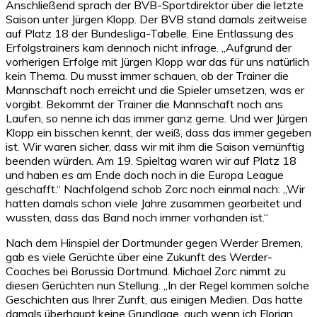
Anschließend sprach der BVB-Sportdirektor über die letzte
Saison unter Jürgen Klopp. Der BVB stand damals zeitweise
auf Platz 18 der Bundesliga-Tabelle. Eine Entlassung des
Erfolgstrainers kam dennoch nicht infrage. „Aufgrund der
vorherigen Erfolge mit Jürgen Klopp war das für uns natürlich
kein Thema. Du musst immer schauen, ob der Trainer die
Mannschaft noch erreicht und die Spieler umsetzen, was er
vorgibt. Bekommt der Trainer die Mannschaft noch ans
Laufen, so nenne ich das immer ganz gerne. Und wer Jürgen
Klopp ein bisschen kennt, der weiß, dass das immer gegeben
ist. Wir waren sicher, dass wir mit ihm die Saison vernünftig
beenden würden. Am 19. Spieltag waren wir auf Platz 18
und haben es am Ende doch noch in die Europa League
geschafft.“ Nachfolgend schob Zorc noch einmal nach: „Wir
hatten damals schon viele Jahre zusammen gearbeitet und
wussten, dass das Band noch immer vorhanden ist.“
Nach dem Hinspiel der Dortmunder gegen Werder Bremen,
gab es viele Gerüchte über eine Zukunft des Werder-
Coaches bei Borussia Dortmund. Michael Zorc nimmt zu
diesen Gerüchten nun Stellung. „In der Regel kommen solche
Geschichten aus Ihrer Zunft, aus einigen Medien. Das hatte
damals überhaupt keine Grundlage, auch wenn ich Florian