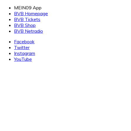
Zum
MEIN09 App
Inhalt
BVB Homepage
springen
BVB Tickets
BVB Shop
BVB Netradio
Facebook
Twitter
Instagram
YouTube