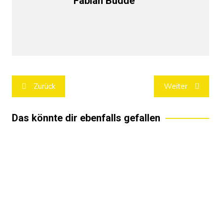
Fabian Budde
Beitragsnavigation
Zurück
Weiter
Das könnte dir ebenfalls gefallen